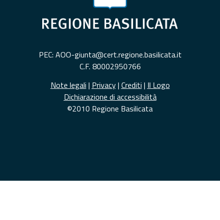
PEC: AOO-giunta@cert.regione.basilicata.it
C.F. 80002950766
Note legali
|
Privacy
|
Crediti
|
Il Logo
Dichiarazione di accessibilità
©2010 Regione Basilicata