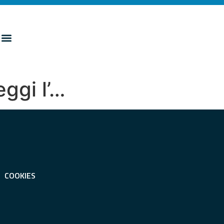
eggi l’…
COOKIES