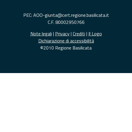
PEC: AOO-giunta@cert.regione.basilicata.it
C.F. 80002950766
Note legali
|
Privacy
|
Crediti
|
Il Logo
Dichiarazione di accessibilità
©2010 Regione Basilicata