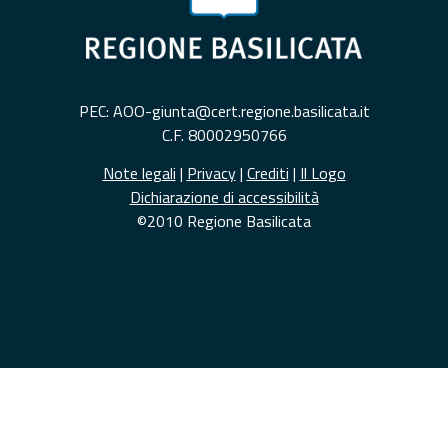
PEC: AOO-giunta@cert.regione.basilicata.it
C.F. 80002950766
Note legali
|
Privacy
|
Crediti
|
Il Logo
Dichiarazione di accessibilità
©2010 Regione Basilicata