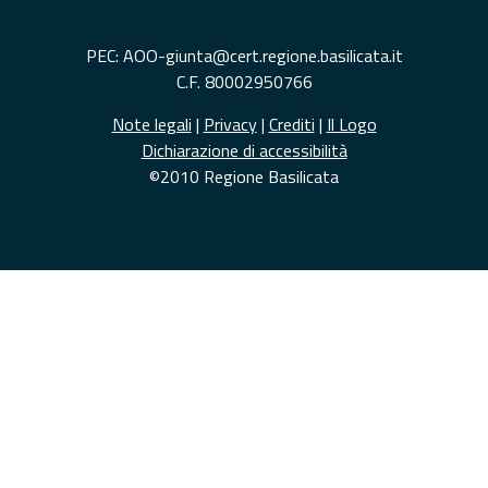
PEC: AOO-giunta@cert.regione.basilicata.it
C.F. 80002950766
Note legali
|
Privacy
|
Crediti
|
Il Logo
Dichiarazione di accessibilità
©2010 Regione Basilicata