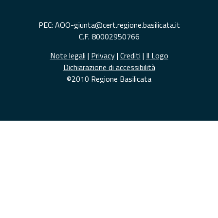
PEC: AOO-giunta@cert.regione.basilicata.it
C.F. 80002950766
Note legali
|
Privacy
|
Crediti
|
Il Logo
Dichiarazione di accessibilità
©2010 Regione Basilicata