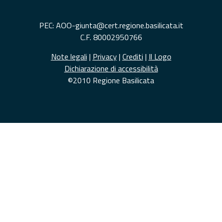
PEC: AOO-giunta@cert.regione.basilicata.it
C.F. 80002950766
Note legali
|
Privacy
|
Crediti
|
Il Logo
Dichiarazione di accessibilità
©2010 Regione Basilicata