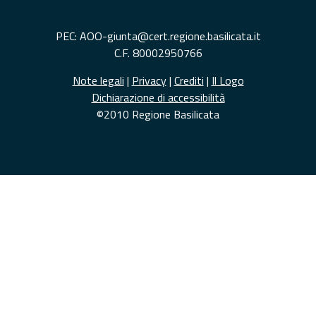
PEC: AOO-giunta@cert.regione.basilicata.it
C.F. 80002950766
Note legali
|
Privacy
|
Crediti
|
Il Logo
Dichiarazione di accessibilità
©2010 Regione Basilicata