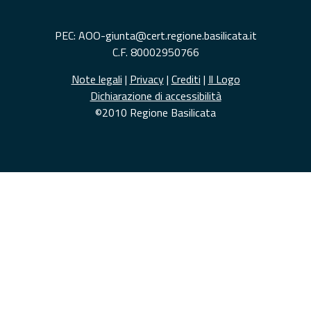
PEC: AOO-giunta@cert.regione.basilicata.it
C.F. 80002950766
Note legali
|
Privacy
|
Crediti
|
Il Logo
Dichiarazione di accessibilità
©2010 Regione Basilicata