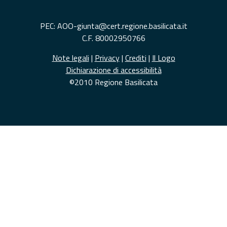
PEC: AOO-giunta@cert.regione.basilicata.it
C.F. 80002950766
Note legali
|
Privacy
|
Crediti
|
Il Logo
Dichiarazione di accessibilità
©2010 Regione Basilicata