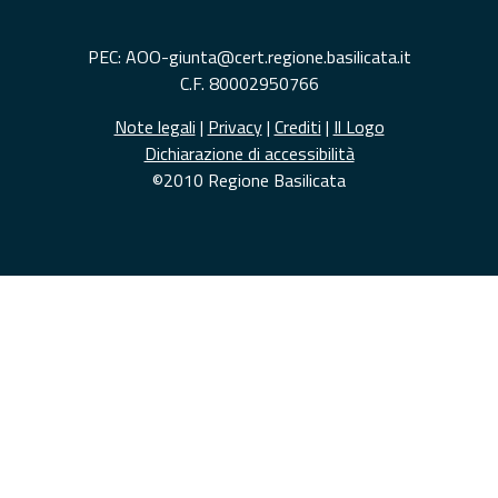
PEC: AOO-giunta@cert.regione.basilicata.it
C.F. 80002950766
Note legali
|
Privacy
|
Crediti
|
Il Logo
Dichiarazione di accessibilità
©2010 Regione Basilicata