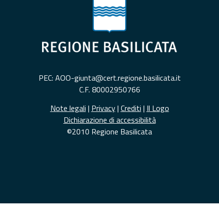
PEC: AOO-giunta@cert.regione.basilicata.it
C.F. 80002950766
Note legali
|
Privacy
|
Crediti
|
Il Logo
Dichiarazione di accessibilità
©2010 Regione Basilicata