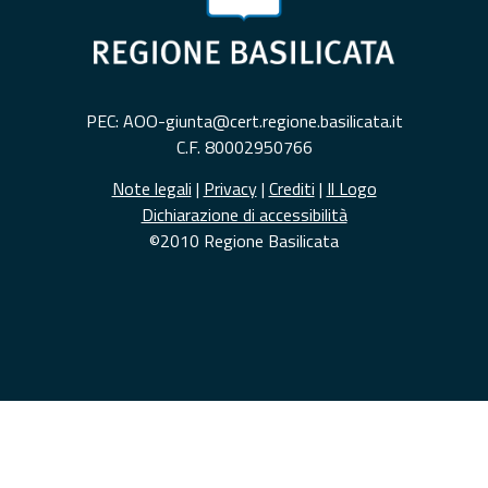
PEC: AOO-giunta@cert.regione.basilicata.it
C.F. 80002950766
Note legali
|
Privacy
|
Crediti
|
Il Logo
Dichiarazione di accessibilità
©2010 Regione Basilicata