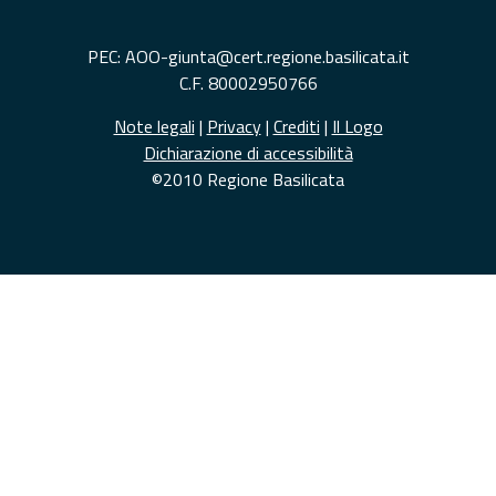
PEC: AOO-giunta@cert.regione.basilicata.it
C.F. 80002950766
Note legali
|
Privacy
|
Crediti
|
Il Logo
Dichiarazione di accessibilità
©2010 Regione Basilicata