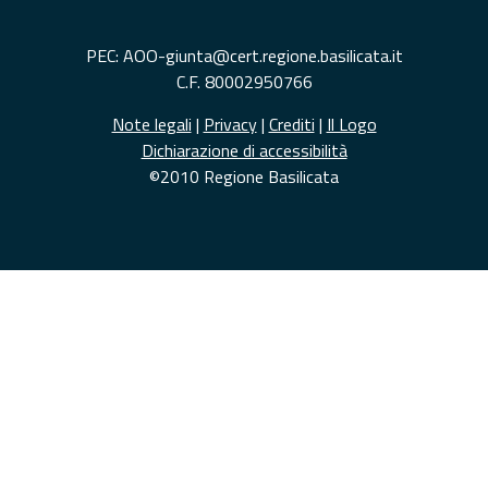
PEC: AOO-giunta@cert.regione.basilicata.it
C.F. 80002950766
Note legali
|
Privacy
|
Crediti
|
Il Logo
Dichiarazione di accessibilità
©2010 Regione Basilicata