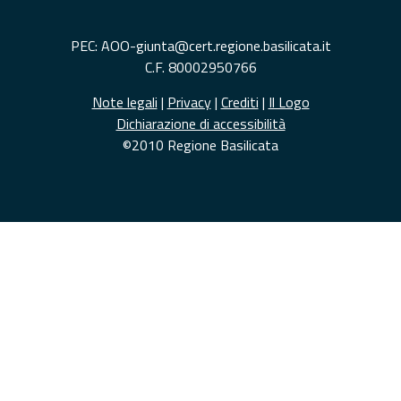
PEC: AOO-giunta@cert.regione.basilicata.it
C.F. 80002950766
Note legali
|
Privacy
|
Crediti
|
Il Logo
Dichiarazione di accessibilità
©2010 Regione Basilicata