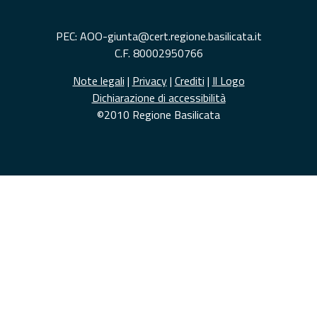
PEC: AOO-giunta@cert.regione.basilicata.it
C.F. 80002950766
Note legali
|
Privacy
|
Crediti
|
Il Logo
Dichiarazione di accessibilità
©2010 Regione Basilicata