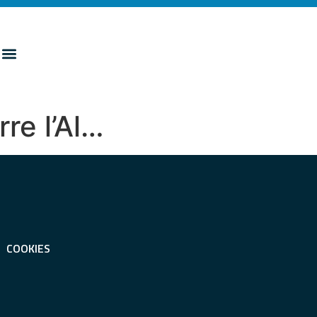
re l’Al…
COOKIES