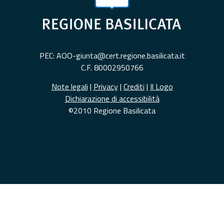
PEC: AOO-giunta@cert.regione.basilicata.it
C.F. 80002950766
Note legali
|
Privacy
|
Crediti
|
Il Logo
Dichiarazione di accessibilità
©2010 Regione Basilicata