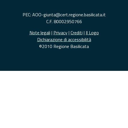
PEC: AOO-giunta@cert.regione.basilicata.it
C.F. 80002950766
Note legali
|
Privacy
|
Crediti
|
Il Logo
Dichiarazione di accessibilità
©2010 Regione Basilicata