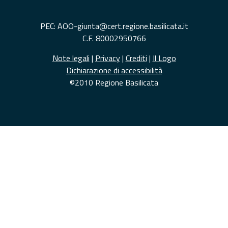
PEC: AOO-giunta@cert.regione.basilicata.it
C.F. 80002950766
Note legali
|
Privacy
|
Crediti
|
Il Logo
Dichiarazione di accessibilità
©2010 Regione Basilicata