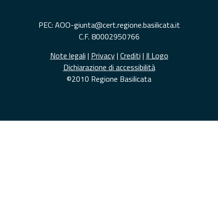
PEC: AOO-giunta@cert.regione.basilicata.it
C.F. 80002950766
Note legali
|
Privacy
|
Crediti
|
Il Logo
Dichiarazione di accessibilità
©2010 Regione Basilicata