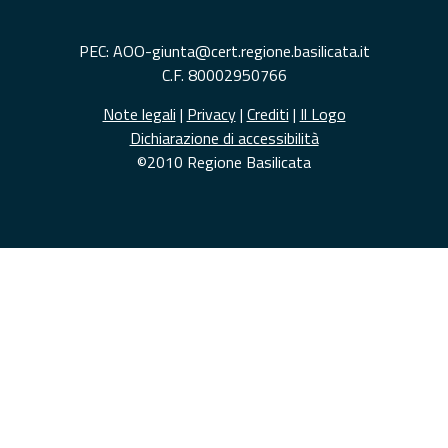
PEC: AOO-giunta@cert.regione.basilicata.it
C.F. 80002950766
Note legali
|
Privacy
|
Crediti
|
Il Logo
Dichiarazione di accessibilità
©2010 Regione Basilicata