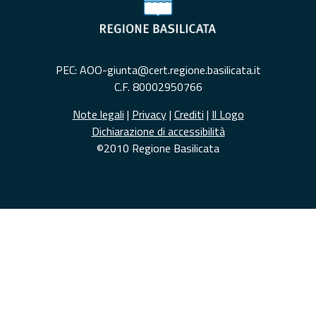
PEC: AOO-giunta@cert.regione.basilicata.it
C.F. 80002950766
Note legali
|
Privacy
|
Crediti
|
Il Logo
Dichiarazione di accessibilità
©2010 Regione Basilicata