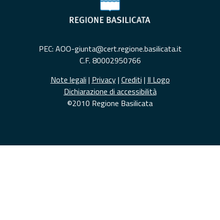
PEC: AOO-giunta@cert.regione.basilicata.it
C.F. 80002950766
Note legali
|
Privacy
|
Crediti
|
Il Logo
Dichiarazione di accessibilità
©2010 Regione Basilicata