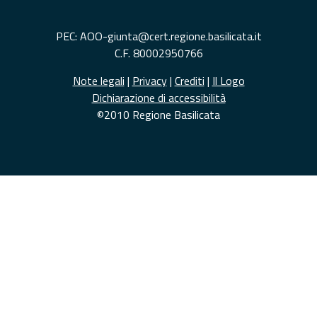
PEC: AOO-giunta@cert.regione.basilicata.it
C.F. 80002950766
Note legali
|
Privacy
|
Crediti
|
Il Logo
Dichiarazione di accessibilità
©2010 Regione Basilicata