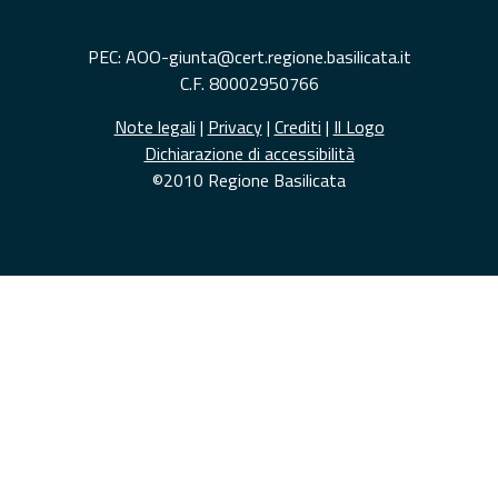
PEC: AOO-giunta@cert.regione.basilicata.it
C.F. 80002950766
Note legali
|
Privacy
|
Crediti
|
Il Logo
Dichiarazione di accessibilità
©2010 Regione Basilicata