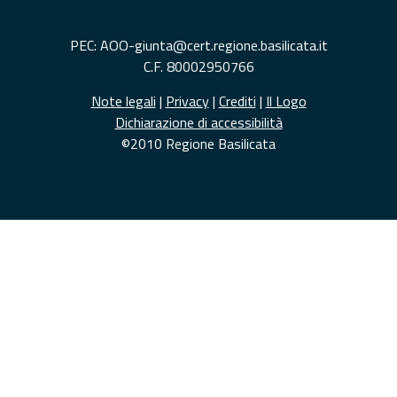
PEC: AOO-giunta@cert.regione.basilicata.it
C.F. 80002950766
Note legali
|
Privacy
|
Crediti
|
Il Logo
Dichiarazione di accessibilità
©2010 Regione Basilicata