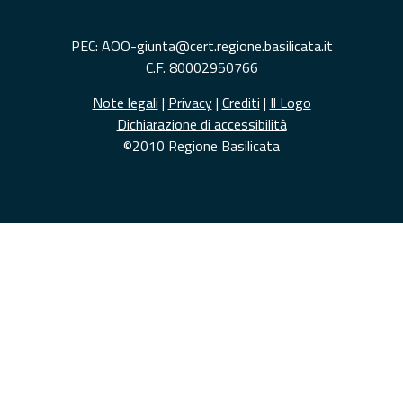
PEC: AOO-giunta@cert.regione.basilicata.it
C.F. 80002950766
Note legali
|
Privacy
|
Crediti
|
Il Logo
Dichiarazione di accessibilità
©2010 Regione Basilicata