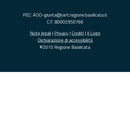
PEC: AOO-giunta@cert.regione.basilicata.it
C.F. 80002950766
Note legali
|
Privacy
|
Crediti
|
Il Logo
Dichiarazione di accessibilità
©2010 Regione Basilicata