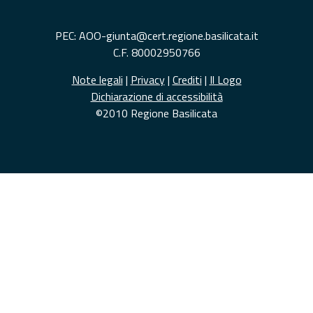
PEC: AOO-giunta@cert.regione.basilicata.it
C.F. 80002950766
Note legali
|
Privacy
|
Crediti
|
Il Logo
Dichiarazione di accessibilità
©2010 Regione Basilicata