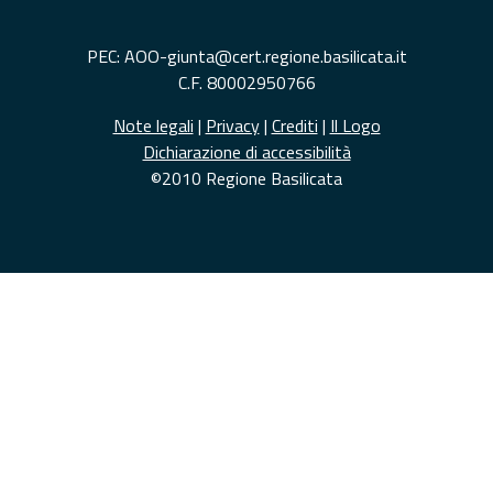
PEC: AOO-giunta@cert.regione.basilicata.it
C.F. 80002950766
Note legali
|
Privacy
|
Crediti
|
Il Logo
Dichiarazione di accessibilità
©2010 Regione Basilicata