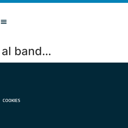
e al band…
COOKIES