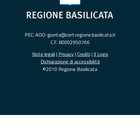
PEC: AOO-giunta@cert.regione.basilicata.it
C.F. 80002950766
Note legali
|
Privacy
|
Crediti
|
Il Logo
Dichiarazione di accessibilità
©2010 Regione Basilicata