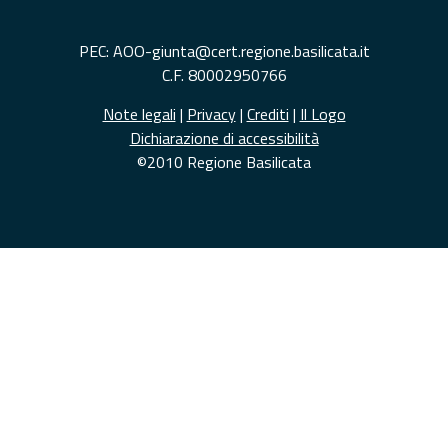
PEC: AOO-giunta@cert.regione.basilicata.it
C.F. 80002950766
Note legali
|
Privacy
|
Crediti
|
Il Logo
Dichiarazione di accessibilità
©2010 Regione Basilicata