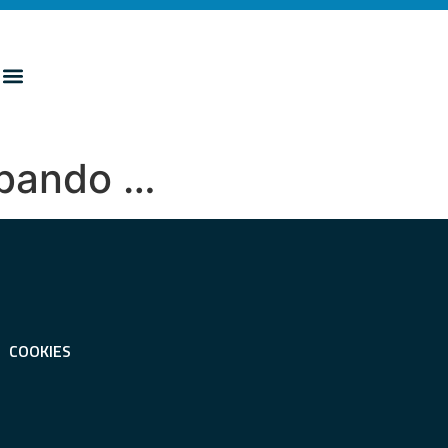
l bando …
COOKIES