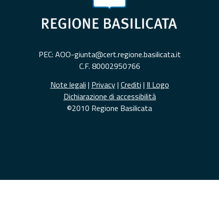
PEC: AOO-giunta@cert.regione.basilicata.it
C.F. 80002950766
Note legali
|
Privacy
|
Crediti
|
Il Logo
Dichiarazione di accessibilità
©2010 Regione Basilicata