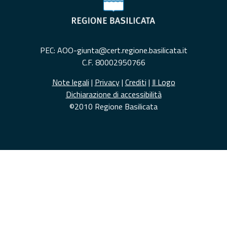
PEC: AOO-giunta@cert.regione.basilicata.it
C.F. 80002950766
Note legali
|
Privacy
|
Crediti
|
Il Logo
Dichiarazione di accessibilità
©2010 Regione Basilicata