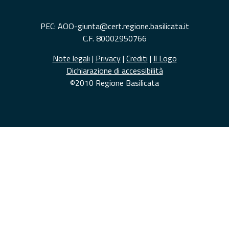
PEC: AOO-giunta@cert.regione.basilicata.it
C.F. 80002950766
Note legali
|
Privacy
|
Crediti
|
Il Logo
Dichiarazione di accessibilità
©2010 Regione Basilicata