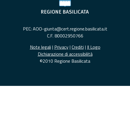
PEC: AOO-giunta@cert.regione.basilicata.it
C.F. 80002950766
Note legali
|
Privacy
|
Crediti
|
Il Logo
Dichiarazione di accessibilità
©2010 Regione Basilicata