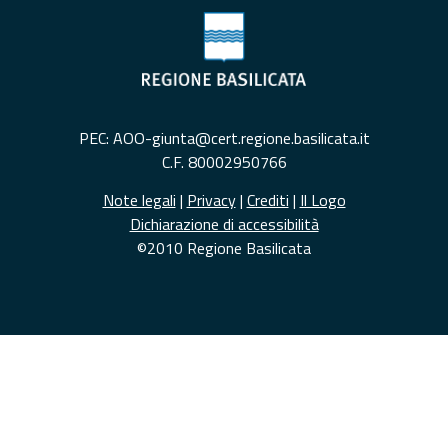
PEC: AOO-giunta@cert.regione.basilicata.it
C.F. 80002950766
Note legali
|
Privacy
|
Crediti
|
Il Logo
Dichiarazione di accessibilità
©2010 Regione Basilicata