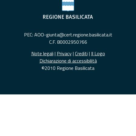
PEC: AOO-giunta@cert.regione.basilicata.it
C.F. 80002950766
Note legali
|
Privacy
|
Crediti
|
Il Logo
Dichiarazione di accessibilità
©2010 Regione Basilicata