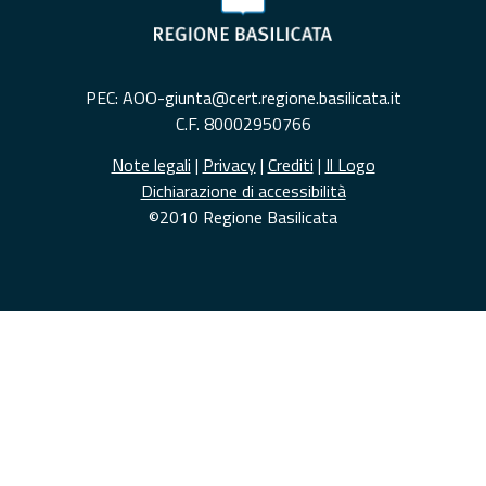
PEC: AOO-giunta@cert.regione.basilicata.it
C.F. 80002950766
Note legali
|
Privacy
|
Crediti
|
Il Logo
Dichiarazione di accessibilità
©2010 Regione Basilicata