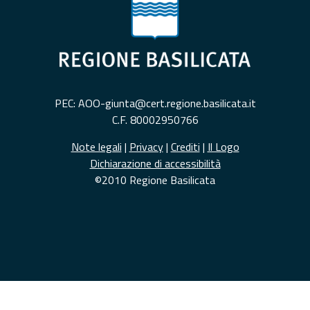
PEC: AOO-giunta@cert.regione.basilicata.it
C.F. 80002950766
Note legali
|
Privacy
|
Crediti
|
Il Logo
Dichiarazione di accessibilità
©2010 Regione Basilicata