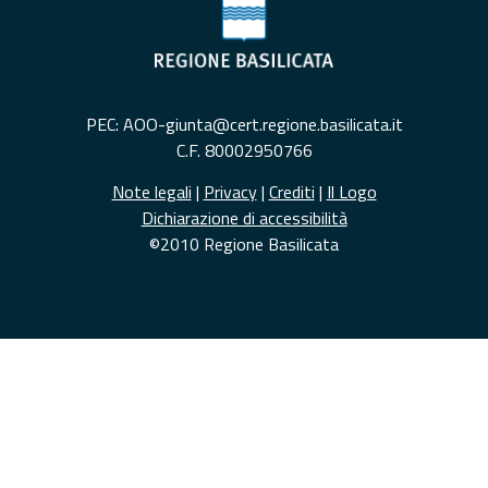
PEC: AOO-giunta@cert.regione.basilicata.it
C.F. 80002950766
Note legali
|
Privacy
|
Crediti
|
Il Logo
Dichiarazione di accessibilità
©2010 Regione Basilicata