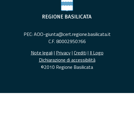
PEC: AOO-giunta@cert.regione.basilicata.it
C.F. 80002950766
Note legali
|
Privacy
|
Crediti
|
Il Logo
Dichiarazione di accessibilità
©2010 Regione Basilicata