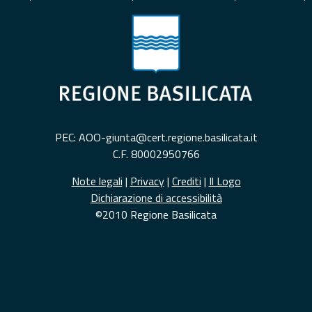
PEC: AOO-giunta@cert.regione.basilicata.it
C.F. 80002950766
Note legali
|
Privacy
|
Crediti
|
Il Logo
Dichiarazione di accessibilità
©2010 Regione Basilicata