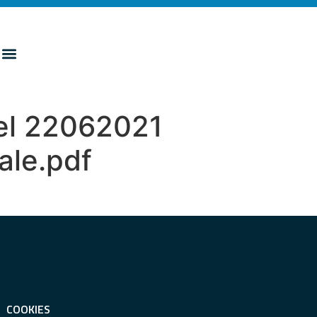
l 22062021
iale.pdf
COOKIES