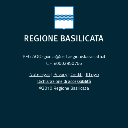
PEC: AOO-giunta@cert.regione.basilicata.it
C.F. 80002950766
Note legali
|
Privacy
|
Crediti
|
Il Logo
Dichiarazione di accessibilità
©2010 Regione Basilicata