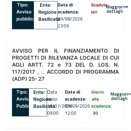
Data di
Tipo:
Ente:
Scaduto
Maggiori
dettagli
scadenza
:
Avviso
Regione
ieri
09/08/2026
pubblico
Basilicata
23:59
AVVISO PER IL FINANZIAMENTO DI
PROGETTI DI RILEVANZA LOCALE DI CUI
AGLI ARTT. 72 e 73 DEL D. LGS. N.
117/2017 , .. ACCORDO DI PROGRAMMA
(ADP) 25- 27
Data
Data di
Tipo:
Ente:
Giorni
Maggiori
dettagli
inizio:
scadenza
:
Avviso
Regione
alla
16/07/2026
09/09/2026
Pubblico
Basilicata
scadenza:
09:00
12:00
30