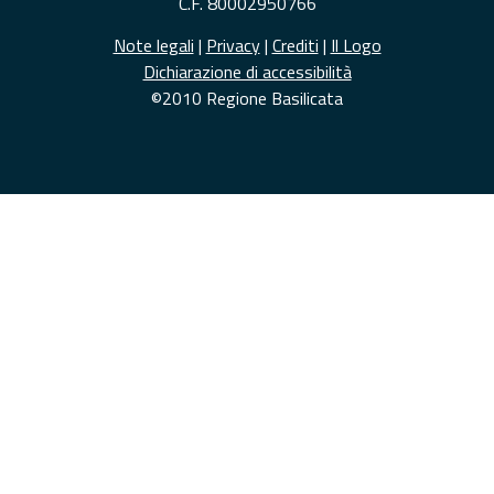
C.F. 80002950766
Note legali
|
Privacy
|
Crediti
|
Il Logo
Dichiarazione di accessibilità
©2010 Regione Basilicata