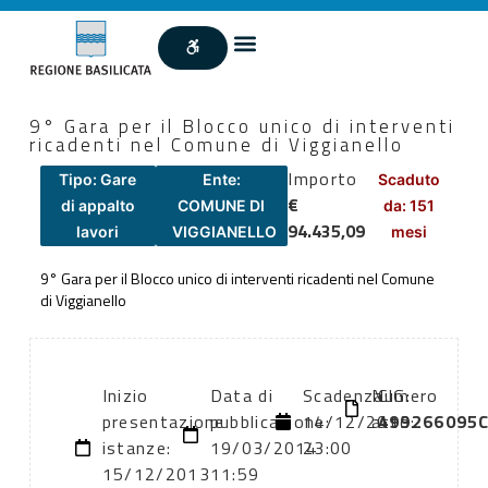
9° Gara per il Blocco unico di interventi
ricadenti nel Comune di Viggianello
Importo
Tipo: Gare
Ente:
Scaduto
€
di appalto
COMUNE DI
da: 151
94.435,09
lavori
VIGGIANELLO
mesi
9° Gara per il Blocco unico di interventi ricadenti nel Comune
di Viggianello
Inizio
Data di
Scadenza:
Numero
CIG:
presentazione
pubblicazione:
14/12/2013
atto:
499266095
istanze:
19/03/2014
23:00
15/12/2013
11:59