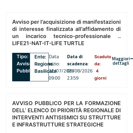
Avviso per l’acquisizione di manifestazioni
di interesse finalizzata all’affidamento di
un incarico tecnico-professionale ..
LIFE21-NAT-IT-LIFE TURTLE
Data
Data di
Tipo:
Ente:
Scaduto
Maggiori
dettagli
inizio:
scadenza
:
Avviso
Regione
da:
22/07/2026
06/08/2026
Pubblico
Basilicata
4
09:00
23:59
giorni
AVVISO PUBBLICO PER LA FORMAZIONE
DELL’ ELENCO DI PRIORITÀ REGIONALE DI
INTERVENTI ANTISISMICI SU STRUTTURE
E INFRASTRUTTURE STRATEGICHE