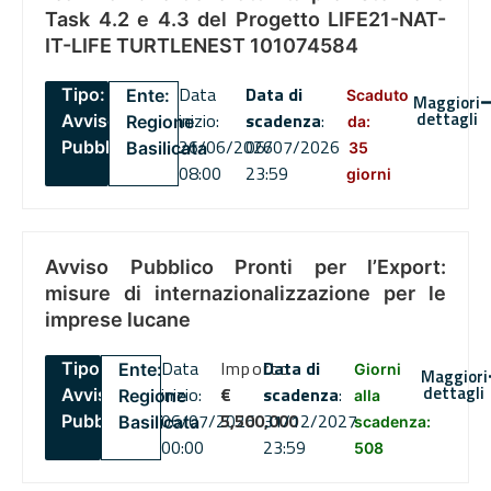
Task 4.2 e 4.3 del Progetto LIFE21-NAT-
IT-LIFE TURTLENEST 101074584
Data
Data di
Tipo:
Ente:
Scaduto
Maggiori
dettagli
inizio:
scadenza
:
Avviso
Regione
da:
26/06/2026
06/07/2026
Pubblico
Basilicata
35
08:00
23:59
giorni
Avviso Pubblico Pronti per l’Export:
misure di internazionalizzazione per le
imprese lucane
Data
Importo
Data di
Tipo:
Ente:
Giorni
Maggiori
dettagli
inizio:
€
scadenza
:
Avviso
Regione
alla
06/07/2026
5,500,000
31/12/2027
Pubblico
Basilicata
scadenza:
00:00
23:59
508