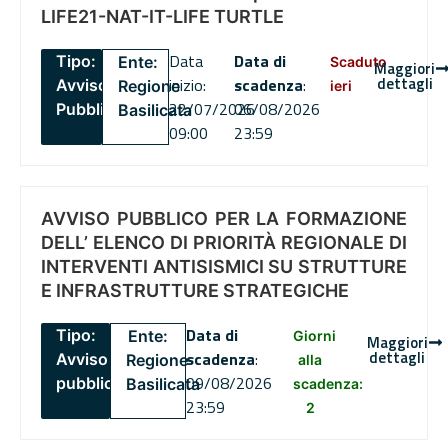
LIFE21-NAT-IT-LIFE TURTLE
Data
Data di
Tipo:
Ente:
Scaduto
Maggiori
dettagli
inizio:
scadenza
:
Avviso
Regione
ieri
22/07/2026
06/08/2026
Pubblico
Basilicata
09:00
23:59
AVVISO PUBBLICO PER LA FORMAZIONE
DELL’ ELENCO DI PRIORITÀ REGIONALE DI
INTERVENTI ANTISISMICI SU STRUTTURE
E INFRASTRUTTURE STRATEGICHE
Data di
Tipo:
Ente:
Giorni
Maggiori
dettagli
scadenza
:
Avviso
Regione
alla
09/08/2026
pubblico
Basilicata
scadenza:
23:59
2