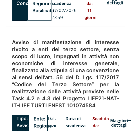
dettagli
scadenza
:
Concorsi
Regione
da:
27/07/2026
Basilicata
11
23:59
giorni
Avviso di manifestazione di interesse
rivolto a enti del terzo settore, senza
scopo di lucro, impegnati in attività non
economiche di interesse generale,
finalizzato alla stipula di una convenzione
ai sensi dell’art. 56 del D. Lgs. 117/2017
“Codice del Terzo Settore” per la
realizzazione delle attività previste nelle
Task 4.2 e 4.3 del Progetto LIFE21-NAT-
IT-LIFE TURTLENEST 101074584
Data
Data di
Tipo:
Ente:
Scaduto
Maggiori
dettagli
inizio:
scadenza
:
Avviso
Regione
da: