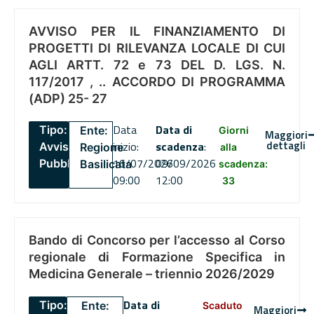
AVVISO PER IL FINANZIAMENTO DI
PROGETTI DI RILEVANZA LOCALE DI CUI
AGLI ARTT. 72 e 73 DEL D. LGS. N.
117/2017 , .. ACCORDO DI PROGRAMMA
(ADP) 25- 27
Data
Data di
Tipo:
Ente:
Giorni
Maggiori
dettagli
inizio:
scadenza
:
Avviso
Regione
alla
16/07/2026
09/09/2026
Pubblico
Basilicata
scadenza:
09:00
12:00
33
Bando di Concorso per l’accesso al Corso
regionale di Formazione Specifica in
Medicina Generale – triennio 2026/2029
Data di
Tipo:
Ente:
Scaduto
Maggiori