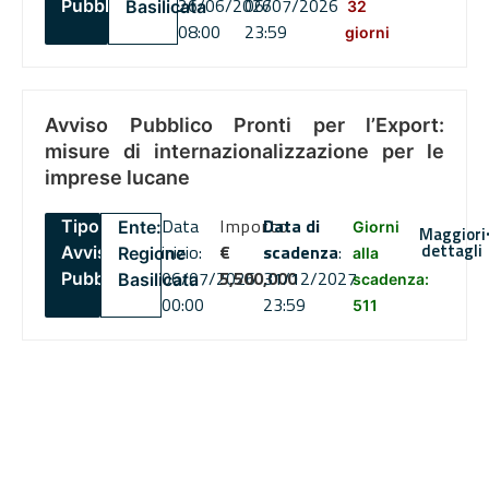
26/06/2026
06/07/2026
Pubblico
Basilicata
32
08:00
23:59
giorni
Avviso Pubblico Pronti per l’Export:
misure di internazionalizzazione per le
imprese lucane
Data
Importo
Data di
Tipo:
Ente:
Giorni
Maggiori
dettagli
inizio:
€
scadenza
:
Avviso
Regione
alla
06/07/2026
5,500,000
31/12/2027
Pubblico
Basilicata
scadenza:
00:00
23:59
511