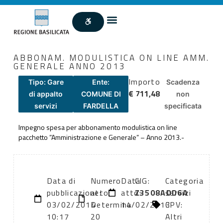
ABBONAM. MODULISTICA ON LINE AMM.
GENERALE ANNO 2013
Importo
Tipo: Gare
Ente:
Scadenza
€ 711,48
di appalto
COMUNE DI
non
servizi
FARDELLA
specificata
Impegno spesa per abbonamento modulistica on line
pacchetto ”Amministrazione e Generale” – Anno 2013.-
Data di
Numero
Data
CIG:
Categoria
pubblicazione:
atto:
atto:
Z3508ADD6A
servizi
03/02/2014
Determina
14/02/2013
CPV:
10:17
20
Altri