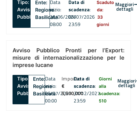
Data
Data di
Tipo:
Ente:
Scaduto
Maggiori
dettagli
inizio:
scadenza
:
Avviso
Regione
da:
26/06/2026
06/07/2026
Pubblico
Basilicata
33
08:00
23:59
giorni
Avviso Pubblico Pronti per l’Export:
misure di internazionalizzazione per le
imprese lucane
Data
Importo
Data di
Tipo:
Ente:
Giorni
Maggiori
dettagli
inizio:
€
scadenza
:
Avviso
Regione
alla
06/07/2026
5,500,000
31/12/2027
Pubblico
Basilicata
scadenza:
00:00
23:59
510