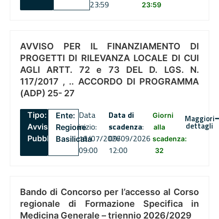
23:59
23:59
AVVISO PER IL FINANZIAMENTO DI
PROGETTI DI RILEVANZA LOCALE DI CUI
AGLI ARTT. 72 e 73 DEL D. LGS. N.
117/2017 , .. ACCORDO DI PROGRAMMA
(ADP) 25- 27
Data
Data di
Tipo:
Ente:
Giorni
Maggiori
dettagli
inizio:
scadenza
:
Avviso
Regione
alla
16/07/2026
09/09/2026
Pubblico
Basilicata
scadenza:
09:00
12:00
32
Bando di Concorso per l’accesso al Corso
regionale di Formazione Specifica in
Medicina Generale – triennio 2026/2029