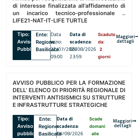
di interesse finalizzata all’affidamento di
un incarico tecnico-professionale ..
LIFE21-NAT-IT-LIFE TURTLE
Data
Data di
Tipo:
Ente:
Scaduto
Maggiori
dettagli
inizio:
scadenza
:
Avviso
Regione
da:
22/07/2026
06/08/2026
Pubblico
Basilicata
2
09:00
23:59
giorni
AVVISO PUBBLICO PER LA FORMAZIONE
DELL’ ELENCO DI PRIORITÀ REGIONALE DI
INTERVENTI ANTISISMICI SU STRUTTURE
E INFRASTRUTTURE STRATEGICHE
Data di
Tipo:
Ente:
Scade
Maggiori
dettagli
scadenza
:
Avviso
Regione
domani
09/08/2026
pubblico
Basilicata
alle