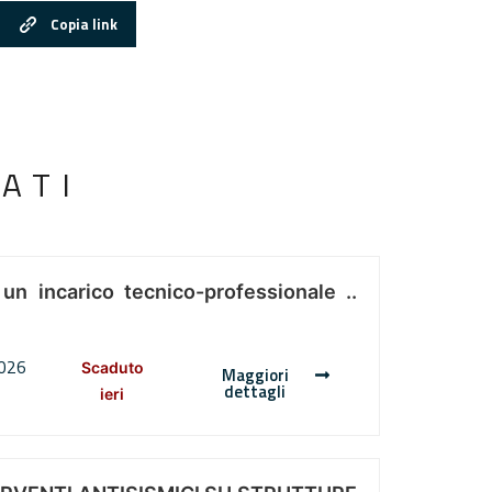
Copia link
ATI
 un incarico tecnico-professionale ..
2026
Scaduto
Maggiori
dettagli
ieri