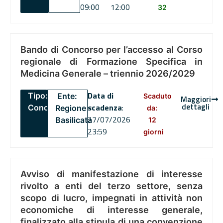
09:00
12:00
32
Bando di Concorso per l’accesso al Corso
regionale di Formazione Specifica in
Medicina Generale – triennio 2026/2029
Data di
Tipo:
Ente:
Scaduto
Maggiori
dettagli
scadenza
:
Concorsi
Regione
da:
27/07/2026
Basilicata
12
23:59
giorni
Avviso di manifestazione di interesse
rivolto a enti del terzo settore, senza
scopo di lucro, impegnati in attività non
economiche di interesse generale,
finalizzato alla stipula di una convenzione