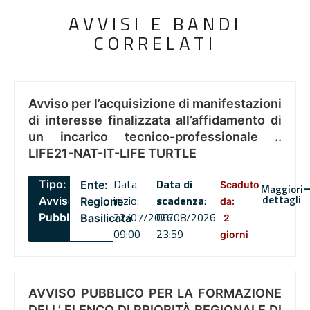
AVVISI E BANDI
CORRELATI
Avviso per l’acquisizione di manifestazioni
di interesse finalizzata all’affidamento di
un incarico tecnico-professionale ..
LIFE21-NAT-IT-LIFE TURTLE
Data
Data di
Tipo:
Ente:
Scaduto
Maggiori
dettagli
inizio:
scadenza
:
Avviso
Regione
da:
22/07/2026
06/08/2026
Pubblico
Basilicata
2
09:00
23:59
giorni
AVVISO PUBBLICO PER LA FORMAZIONE
DELL’ ELENCO DI PRIORITÀ REGIONALE DI