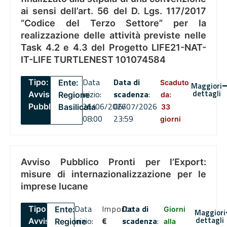
ai sensi dell’art. 56 del D. Lgs. 117/2017
“Codice del Terzo Settore” per la
realizzazione delle attività previste nelle
Task 4.2 e 4.3 del Progetto LIFE21-NAT-
IT-LIFE TURTLENEST 101074584
Data
Data di
Tipo:
Ente:
Scaduto
Maggiori
dettagli
inizio:
scadenza
:
Avviso
Regione
da:
26/06/2026
06/07/2026
Pubblico
Basilicata
33
08:00
23:59
giorni
Avviso Pubblico Pronti per l’Export:
misure di internazionalizzazione per le
imprese lucane
Data
Importo
Data di
Tipo:
Ente:
Giorni
Maggiori
dettagli
inizio:
€
scadenza
:
Avviso
Regione
alla