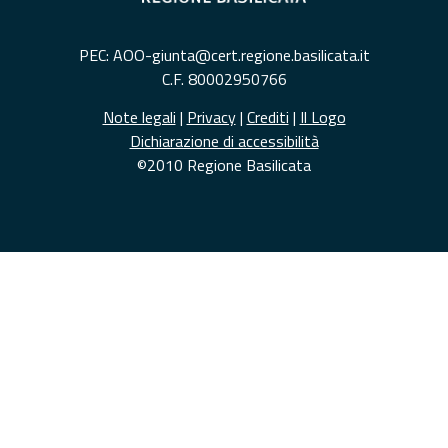
PEC: AOO-giunta@cert.regione.basilicata.it
C.F. 80002950766
Note legali
|
Privacy
|
Crediti
|
Il Logo
Dichiarazione di accessibilità
©2010 Regione Basilicata