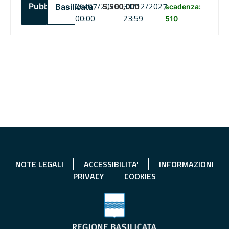
06/07/2026
5,500,000
31/12/2027
Pubblico
Basilicata
scadenza:
00:00
23:59
510
NOTE LEGALI
ACCESSIBILITA'
INFORMAZIONI
PRIVACY
COOKIES