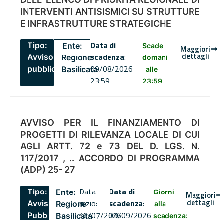
INTERVENTI ANTISISMICI SU STRUTTURE
E INFRASTRUTTURE STRATEGICHE
Data di
Tipo:
Ente:
Scade
Maggiori
dettagli
scadenza
:
Avviso
Regione
domani
09/08/2026
pubblico
Basilicata
alle
23:59
23:59
AVVISO PER IL FINANZIAMENTO DI
PROGETTI DI RILEVANZA LOCALE DI CUI
AGLI ARTT. 72 e 73 DEL D. LGS. N.
117/2017 , .. ACCORDO DI PROGRAMMA
(ADP) 25- 27
Data
Data di
Tipo:
Ente:
Giorni
Maggiori
dettagli
inizio:
scadenza
:
Avviso
Regione
alla
16/07/2026
09/09/2026
Pubblico
Basilicata
scadenza: