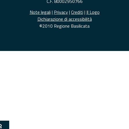
C.F. 80002950766
Note legali
|
Privacy
|
Crediti
|
Il Logo
Dichiarazione di accessibilità
©2010 Regione Basilicata