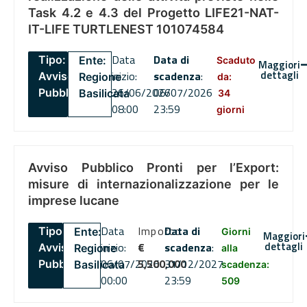
Task 4.2 e 4.3 del Progetto LIFE21-NAT-
IT-LIFE TURTLENEST 101074584
Data
Data di
Tipo:
Ente:
Scaduto
Maggiori
dettagli
inizio:
scadenza
:
Avviso
Regione
da:
26/06/2026
06/07/2026
Pubblico
Basilicata
34
08:00
23:59
giorni
Avviso Pubblico Pronti per l’Export:
misure di internazionalizzazione per le
imprese lucane
Data
Importo
Data di
Tipo:
Ente:
Giorni
Maggiori
dettagli
inizio:
€
scadenza
:
Avviso
Regione
alla
06/07/2026
5,500,000
31/12/2027
Pubblico
Basilicata
scadenza:
00:00
23:59
509