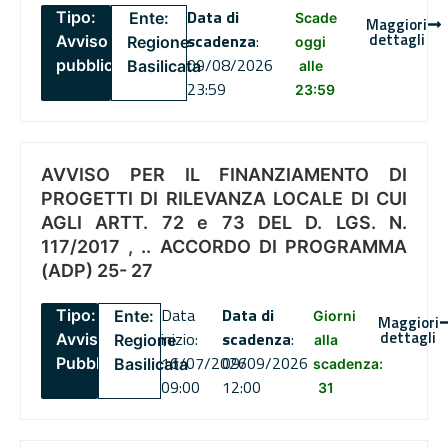
Data di
Tipo:
Ente:
Scade
Maggiori
dettagli
scadenza
:
Avviso
Regione
oggi
09/08/2026
pubblico
Basilicata
alle
23:59
23:59
AVVISO PER IL FINANZIAMENTO DI
PROGETTI DI RILEVANZA LOCALE DI CUI
AGLI ARTT. 72 e 73 DEL D. LGS. N.
117/2017 , .. ACCORDO DI PROGRAMMA
(ADP) 25- 27
Data
Data di
Tipo:
Ente:
Giorni
Maggiori
dettagli
inizio:
scadenza
:
Avviso
Regione
alla
16/07/2026
09/09/2026
Pubblico
Basilicata
scadenza:
09:00
12:00
31