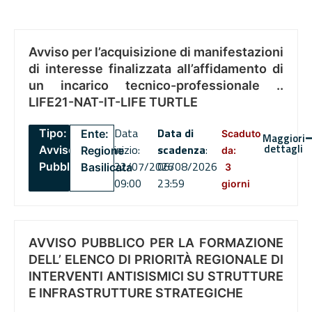
Avviso per l’acquisizione di manifestazioni
di interesse finalizzata all’affidamento di
un incarico tecnico-professionale ..
LIFE21-NAT-IT-LIFE TURTLE
Data
Data di
Tipo:
Ente:
Scaduto
Maggiori
dettagli
inizio:
scadenza
:
Avviso
Regione
da:
22/07/2026
06/08/2026
Pubblico
Basilicata
3
09:00
23:59
giorni
AVVISO PUBBLICO PER LA FORMAZIONE
DELL’ ELENCO DI PRIORITÀ REGIONALE DI
INTERVENTI ANTISISMICI SU STRUTTURE
E INFRASTRUTTURE STRATEGICHE